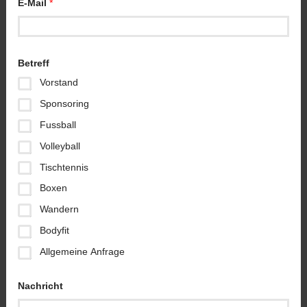
E-Mail
*
-
M
a
i
l
Betreff
Vorstand
Sponsoring
Fussball
Volleyball
Tischtennis
Boxen
Wandern
Bodyfit
Allgemeine Anfrage
Nachricht