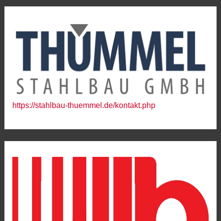
https://stahlbau-thuemmel.de/kontakt.php