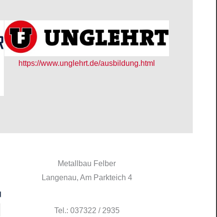
https://www.unglehrt.de/ausbildung.html
Metallbau Felber
Langenau, Am Parkteich 4
Tel.: 037322 / 2935