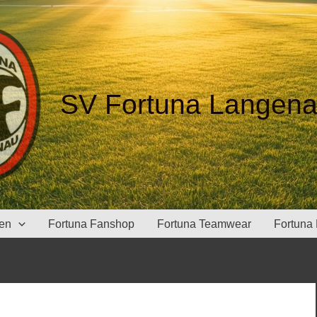
SV Fortuna Langena
gen
Fortuna Fanshop
Fortuna Teamwear
Fortuna 