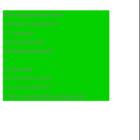
Wohnungsgenossenschaft
„Glückauf“ Langenau eG
ST Langenau
Glück-Auf-Ring 20
09618 Brand-Erbisdorf
►
Max Brendler
Tel.: 03 73 22/ 4 15 25
Fax.: 03 73 22/5 09 77
E-Mail: verwaltung@wg-langenau.de