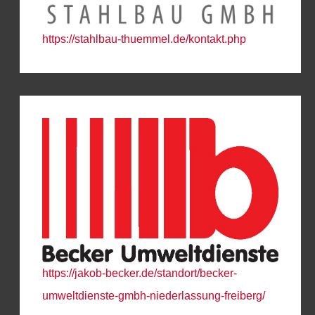
https://stahlbau-thuemmel.de/kontakt.php
https://jakob-becker.de/standort/becker-
umweltdienste-gmbh-niederlassung-freiberg/