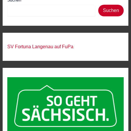
Suchen
SV Fortuna Langenau auf FuPa